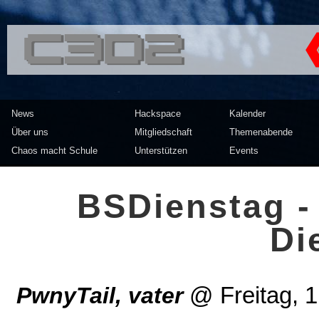
<<</>> Chaos Computer Clu
News
Hackspace
Kalender
Über uns
Mitgliedschaft
Themenabende
Chaos macht Schule
Unterstützen
Events
BSDienstag -
Di
PwnyTail, vater
@
Freitag, 