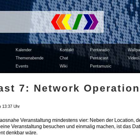
mputer Club Dresden | c3d2
Kalender
Kontakt
Pentaradio
Wallpa
Themenabende
Chat
Pentacast
Video/
Events
Wiki
Pentamusic
ast 7: Network Operation
m 13:37 Uhr
chaosnahe Veranstaltung mindestens vier: Neben der Location, d
o eine Veranstaltung besuchen und einmalig machen, ist das Da
nt denkbar wäre.