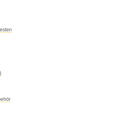
esten
)
behör