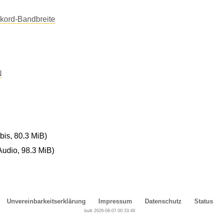
kord-Bandbreite
N
is, 80.3 MiB)
dio, 98.3 MiB)
Unvereinbarkeitserklärung
Impressum
Datenschutz
Status
built 2026-08-07 00:33:49