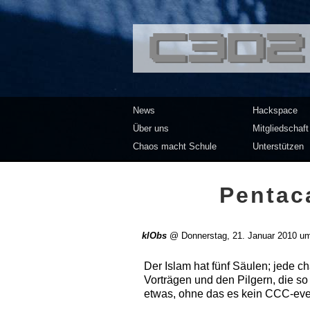
<<</>> Chaos Co
News
Hackspace
Über uns
Mitgliedschaft
Chaos macht Schule
Unterstützen
Pentac
klObs
@
Donnerstag, 21. Januar 2010 u
Der Islam hat fünf Säulen; jede 
Vorträgen und den Pilgern, die s
etwas, ohne das es kein CCC-eve